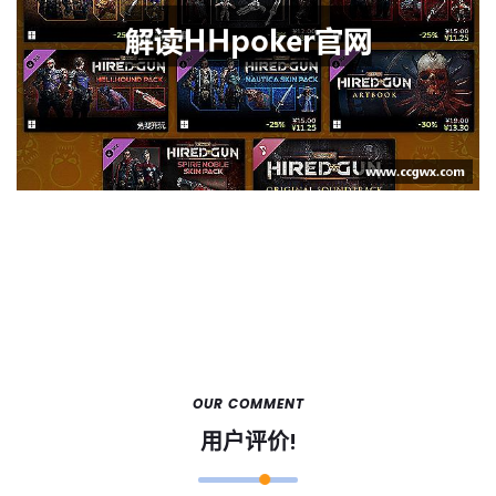
OUR COMMENT
用户评价!